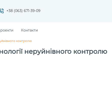
+38 (063) 671-39-09
проекти
Контакти
еруйнівного контролю
хнології неруйнівного контролю