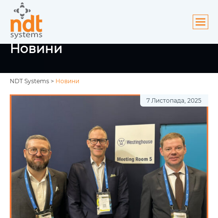
ути
Новини
ю
NDT Systems
>
Новини
7 Листопада, 2025