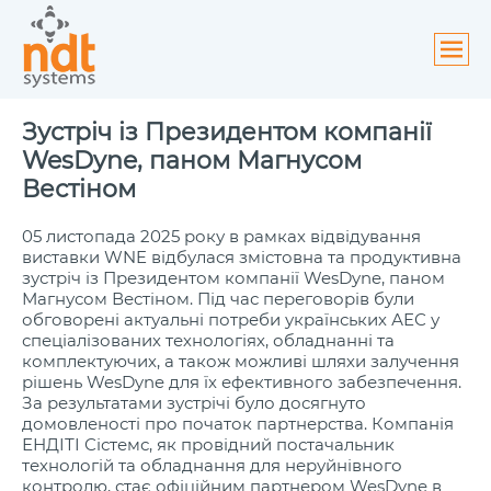
NDT Systems
>
Новини
>
Зустріч із Президентом компанії
ути
WesDyne, паном Магнусом Вестіном
ю
Зустріч із Президентом компанії
WesDyne, паном Магнусом
Вестіном
05 листопада 2025 року в рамках відвідування
виставки WNE відбулася змістовна та продуктивна
зустріч із Президентом компанії WesDyne, паном
Магнусом Вестіном. Під час переговорів були
обговорені актуальні потреби українських АЕС у
спеціалізованих технологіях, обладнанні та
комплектуючих, а також можливі шляхи залучення
рішень WesDyne для їх ефективного забезпечення.
За результатами зустрічі було досягнуто
домовленості про початок партнерства. Компанія
ЕНДІТІ Сістемс, як провідний постачальник
технологій та обладнання для неруйнівного
контролю, стає офіційним партнером WesDyne в