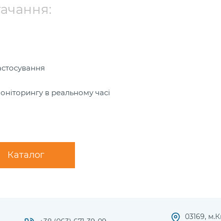
тачання:
застосування
оніторингу в реальному часі
Каталог
03169, м.К