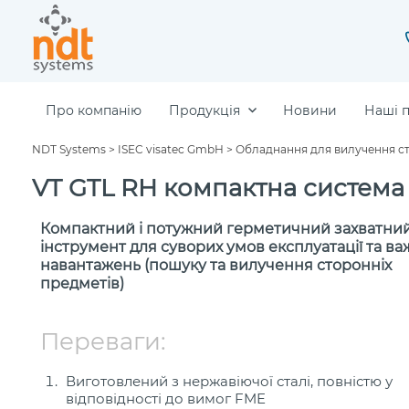
Про компанію
Продукція
Новини
Наші 
NDT Systems
>
ISEC visatec GmbH
>
Обладнання для вилучення ст
VT GTL RH компактна система
Компактний і потужний герметичний захватни
інструмент для суворих умов експлуатації та ва
навантажень (пошуку та вилучення сторонніх
предметів)
Переваги:
Виготовлений з нержавіючої сталі, повністю у
відповідності до вимог FME