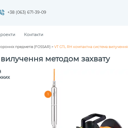
+38 (063) 671-39-09
проекти
Контакти
оронніх предметів (FOSSAR)
>
VT GTL RH компактна система вилучення
 вилучення методом захвату
й
жких
1