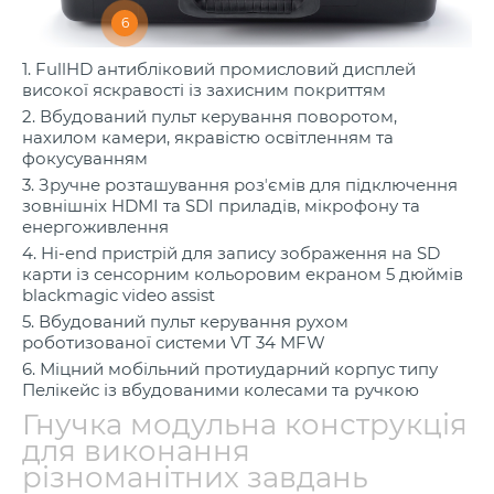
6
1. FullHD антибліковий промисловий дисплей
високої яскравості із захисним покриттям
2. Вбудований пульт керування поворотом,
нахилом камери, якравістю освітленням та
фокусуванням
3. Зручне розташування розʼємів для підключення
зовнішніх HDMI та SDI приладів, мікрофону та
енергоживлення
4. Hi-end пристрій для запису зображення на SD
карти із сенсорним кольоровим екраном 5 дюймів
blackmagic video assist
5. Вбудований пульт керування рухом
роботизованої системи VT 34 MFW
6. Міцний мобільний протиударний корпус типу
Пелікейс із вбудованими колесами та ручкою
Гнучка модульна конструкція
для виконання
різноманітних завдань