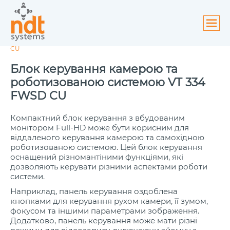
NDT Systems
>
ISEC visatec GmbH
>
Керуюча апаратура
>
Блок
ути
керування камерою та роботизованою системою VT 334 FWSD
ю
CU
Блок керування камерою та
роботизованою системою VT 334
FWSD CU
Компактний блок керування з вбудованим
монітором Full-HD може бути корисним для
віддаленого керування камерою та самохідною
роботизованою системою. Цей блок керування
оснащений різномантіними функціями, які
дозволяють керувати різними аспектами роботи
системи.
Наприклад, панель керування оздоблена
кнопками для керування рухом камери, її зумом,
фокусом та іншими параметрами зображення.
Додатково, панель керування може мати різні