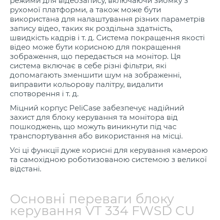
режими для відеозапису, включаючи зйомку з
рухомої платформи, а також може бути
використана для налаштування різних параметрів
запису відео, таких як роздільна здатність,
швидкість кадрів і т. д. Система покращення якості
відео може бути корисною для покращення
зображення, що передається на монітор. Ця
система включає в себе різні фільтри, які
допомагають зменшити шум на зображенні,
виправити кольорову палітру, видалити
спотворення і т. д.
Міцний корпус PeliCase забезпечує надійний
захист для блоку керування та монітора від
пошкоджень, що можуть виникнути під час
транспортування або використання на місці.
Усі ці функції дуже корисні для керування камерою
та самохідною роботизованою системою з великої
відстані.
Основні переваги блоку
керування VT 334 FWSD CU